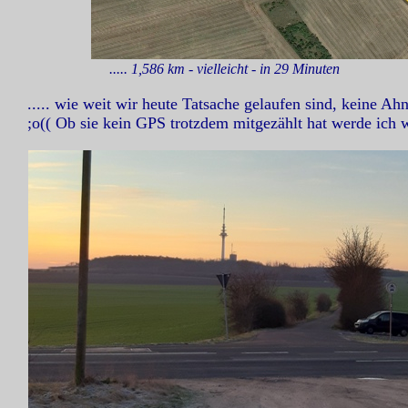
..... 1,586 km - vielleicht - in 29 Minuten
..... wie weit wir heute Tatsache gelaufen sind, keine
;o(( Ob sie kein GPS trotzdem mitgezählt hat werde ich w